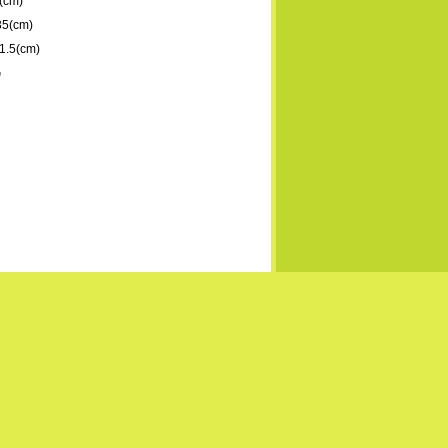
(cm)
35(cm)
1.5(cm)
G